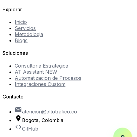
Explorar
Inicio
Servicios
Metodologia
Blogs
Soluciones
Consultoria Estrategica
AT Assistant
NEW
Automatizacion de Procesos
Integraciones Custom
Contacto
email
atencion@altotrafico.co
location_on
Bogota, Colombia
code
GitHub