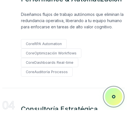
Diseñamos flujos de trabajo autónomos que eliminan la
redundancia operativa, liberando a tu equipo humano
para enfocarse en tareas de alto valor cognitivo.
Core
RPA Automation
Core
Optimización Workflows
Core
Dashboards Real-time
Core
Auditoría Procesos
Jarvis
04
bot
Consultoría Estratégica
Para
Acompañamos a la dirección en la toma de decisiones